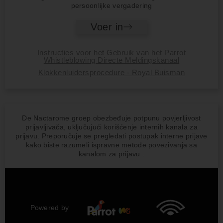
persoonlijke vergadering
Voer in
Instructies voor het Gebruik van het Parrot
Whistleblowing Directe Meldingskanaal
Klokkenluidersprocedure - Royal Buisman
De Nactarome groep obezbeđuje potpunu povjerljivost
prijavljivača, uključujući korišćenje internih kanala za
prijavu. Preporučuje se pregledati postupak interne prijave
kako biste razumeli ispravne metode povezivanja sa
kanalom za prijavu .
Powered by