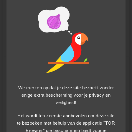
Te gebruiken kanaal voor het aanvragen van een
persoonlijke vergadering
Voer in
Instructions for Using the Parrot Whistleblowing
Direct Meeting Channel
Klokkenluidersprocedure
We merken op dat je deze site bezoekt zonder
enige extra bescherming voor je privacy en
veiligheid!
Verzoek om een vergadering -
Het wordt ten zeerste aanbevolen om deze site
Nactarome nv
te bezoeken met behulp van de applicatie "TOR
Browser" die bescherming biedt voor je