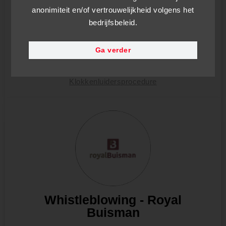
Te gebruiken kanaal voor het aanvragen van een
anonimiteit en/of vertrouwelijkheid volgens het
persoonlijke vergadering
bedrijfsbeleid.
Voer in
Ga verder
Instructies voor het Gebruik van het Parrot
Whistleblowing Directe Meldingskanaal
Klokkenluidersprocedure
Whistleblowing - Royal
Buisman